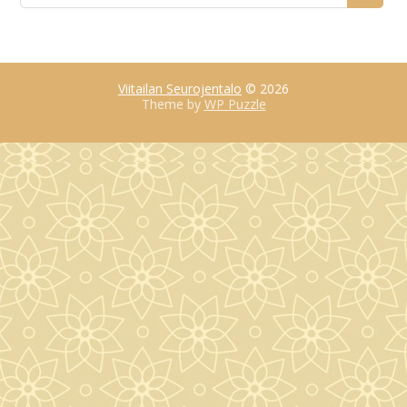
Viitailan Seurojentalo
© 2026
Theme by
WP Puzzle